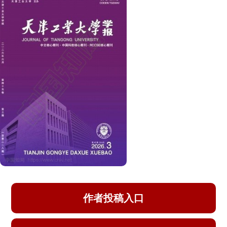
+
+
穴(h
)转变为同时包含空穴(h
)、超氧阴离子自由基(·O
~-)与
2
羟基自由基(·OH)3类活性组分，提高了对污染物的降解效
率。
作者投稿入口