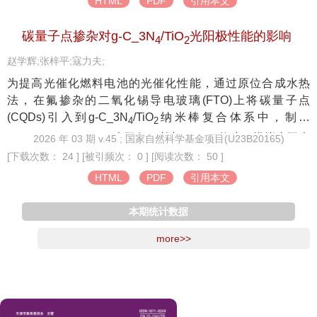
HTML
PDF
引用本文
饰，成功合成V
-ZIS@g-C_3N
光催化剂。通过SEM、
Zn
4
TEM、XPS、XRD和UV-vis等手段表征所得产物的形貌、结
碳量子点掺杂对g-C_3N
/TiO
光阳极性能的影响
构、组成及光学特性，并对其光催化纯水和海水产氢性能进
4
2
行测试。结果表明：当g-C_3N
质量分数为5%时，V
-
4
Zn
赵学辉;张梓平;寇力夫;
ZIS@g-C_3N
制氢效果最佳，其4 h的纯水制氢量可达1
4
为提高光催化燃料电池的光催化性能，通过原位合成水热
853.30μmol/g，分别是纯ZIS和g-C_3N
的2.46和61.77倍；4
法，在氟掺杂的二氧化锡导电玻璃(FTO)上将碳量子点
4
(CQDs)引入到g-C_3N
/TiO
纳米棒复合体系中，制备
h的海水制氢量为2 878.65μmol/g，分别是纯ZIS和g-C_3N
4
2
4
CQDS/g-C_3N
/TiO
光阳极，并与Cu_2O构建了模拟太阳光
的2.10和15.50倍。这是由于ZIS经过构建Zn空位可拓宽其可
2026 年 03 期 v.45 ; 国家自然科学基金项目(U23B20165)
4
2
见光吸收范围，此外，Z-scheme异质结的构建可在更好保留
[下载次数： 24 ]
[被引频次： 0 ]
[阅读次数： 50 ]
响应的光催化燃料电池，分析了碳量子点(CQDs)加入对光阳
g-C_3N
和V
-ZIS氧化还原能力的同时，促进光生电子和空
极带隙结构、光电性能及降解性能的影响。结果表明：当
4
Zn
HTML
PDF
引用本文
CQDs与TiO
的质量比达到3∶100时，CQDS/g-C_3N
/TiO
光
穴在空间上的分离，从而增强其光催化活性。
2
4
2
本期统计数据
阳极的光催化性能最优；与未加入碳量子点时相比，瞬时光
2
电流达84.72μA，提升了45%，电流密度达到18.59μA/cm
，
more>>
提高了63%,30 min内对盐酸四环素(TC 20 mg/L)的降解效率
提高至35.22%，提升了10%，可见光吸收范围从397.53 nm
扩大到419.56 nm；加入CQDs大大降低了半导体内部的光生
电子-空穴的复合率，体系中的活性氧化物种由仅存在光生空