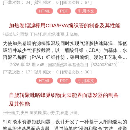
[下载次数： 34 ]
[被引频次： 0 ]
[阅读次数： 67 ]
降低，行数为4、列数为6、每行间穿入3束六向纱的石英纤维
三维六向编织刷式密封件在0.3 MPa压差下泄漏量的模拟值与
HTML
PDF
引用本文
试验值分别为103.71 g/s和95.93 g/s，误差低于8.23%，但高
压差下狭窄流道的敏感性导致其泄漏增速提升，设计优化时
加热卷烟滤棒用CDA/PVA编织管的制备及其性能
需权衡纤维束密度与流道流通的适配性；三维编织结构通过
张淑洁;刘雨慧;丁伟轩;唐卓煜;张丽;宋晓梅;
多支撑点均匀分散压力梯度、增强流动阻力的有效性，为优
为使加热卷烟的滤棒降温段同时实现气溶胶快速降温、降低
化刷式密封性能提供了理论依据。
吸阻并减少气溶胶截留，以二醋酸纤维（CDA）为基体，水
溶聚乙烯醇（PVA）纤维伴纺，采用编织、浸泡工艺制备了
加热卷烟滤棒用CDA/PVA编织管，分析了编织管的热学性能
2026 年 03 期 v.45 ; 国家自然科学基金项目（5240030429）
和形貌，考察了浸泡工艺对PVA残留率、编织管管壁孔隙率
[下载次数： 17 ]
[被引频次： 0 ]
[阅读次数： 36 ]
等滤棒性能的影响，研究了编织管对加热卷烟抽吸时气溶胶
HTML
PDF
引用本文
成分、最高气溶胶温度、吸阻的影响。结果表明：编织管由
镂空管壁和中空结构组成；浸泡在超声水浴锅中以1.6℃/min
自旋转聚吡咯蜂巢织物太阳能界面蒸发器的制备
升温至78℃即取出干燥，所得编织管的水溶PVA纤维残留率
及其性能
为35.0%，管壁孔隙率为78.4%，所得编织管的径向载荷最大
张松楠;刘庚辰;陈英璨;梁小芳;刘春惠;张迪;
值为38 N，滤棒硬挺度明显优于聚乳酸（PLA）薄片降温
段，且编织管不易脱散；与聚乳酸薄片滤棒样烟相比，编织
针对淡水资源短缺问题，设计开发了一种基于太阳能驱动的
管滤棒样烟的最高气溶胶温度为48.1℃，下降了2.9℃，抽吸
蜂巢织物基界面蒸发器。通过简单的“浸泡和聚合”方法，使聚