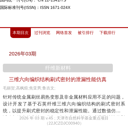
国内统一刊号(CN)： CN 12-1341/TS
国际标准刊号(ISSN)：ISSN 1671-024X
本期目次
过刊浏览
网络首发
被引排行
下载排行
2026年03期
纤维新材料
三维六向编织结构刷式密封的泄漏性能仿真
毛丽贺;高枫煊;焦亚男;鲁吉文;
针对传统金属刷丝易热变形及非金属材料应用不足的问题，
设计开发了基于石英纤维三维六向编织结构的刷式密封系
统，以提升刷式密封的稳定性和泄漏性能。通过数值仿真与
试验相结合的方法，研究了每行六向纱根数对泄漏特性的影
2026 年 03 期 v.45 ; 天津市自然科学基金重点项目
（22JCZDJC00940）
响。结果表明：纤维束密度增加可使刷式密封的泄漏量显著