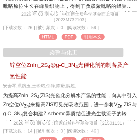
后的平均吸阻为65.6 Pa，下降了58.2%，气溶胶中总粒相
吡咯原位生长在蜂巢织物上，得到了负载聚吡咯的蜂巢织物
物、水分、烟碱、甘油释放量分别增加了25%、17%、
(PPy-HF)；以聚乙烯发泡棉为基底，与PPy-HF复合形成曲面
2026 年 03 期 v.45 ; 中国博士后科学基金面上项目
58%、106%，有效改善了加热卷烟的抽吸体验。
（2023M732103）
蒸发器(CS-PPy-HF)，并研究了其光热转换和水蒸发性能。
[下载次数： 26 ]
[被引频次： 0 ]
[阅读次数： 59 ]
结果表明：PPy-HF在280～3 500 nm波长范围内吸光率达
98%，可达到68℃的平衡温度；自旋转曲面结构蒸发器(CS-
HTML
PDF
引用本文
2
PPy-HF)的蒸发速率达2.1 kg/(m
·h)，蒸发效率高达98%，并
染整与化工
2
具备优异的周期自脱盐功能；在低日照(0.6 kW/m
)、高盐浓
度(质量分数20.0%)及酸碱环境(0.1 mol/L)等极端环境下，蒸
锌空位ZnIn_2S
@g-C_3N
光催化剂的制备及产
4
4
发器仍保持优异性能；经过10次循环测试，CS-PPy-HF蒸发
氢性能
2
器的蒸发速率稳定在1.9 kg/(m
·h)。
安会琴;洪婉玉;王琰珺;邵静;陈诺;隗超;
为提高ZnIn_2S
(ZIS)光催化分解水产氢的性能，向其中引入
4
Zn空位(V
)来提高ZIS可见光吸收范围，进一步将V
-ZIS与
Zn
Zn
g-C_3N
复合构建Z-scheme异质结促进光生载流子的转移与
4
分离。首先通过溶剂热法成功合成具有Zn空位的V
-ZIS纳米
2026 年 03 期 v.45 ; 国家自然科学基金项目（21501131）
Zn
[下载次数： 14 ]
[被引频次： 0 ]
[阅读次数： 46 ]
花球，进而将通过煅烧法制得的g-C_3N
纳米片对其进行修
4